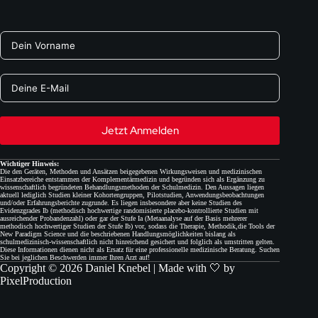
Jetzt Anmelden
Wichtiger Hinweis:
Die den Geräten, Methoden und Ansätzen beigegebenen Wirkungsweisen und medizinischen
Einsatzbereiche entstammen der Komplementärmedizin und begründen sich als Ergänzung zu
wissenschaftlich begründeten Behandlungsmethoden der Schulmedizin. Den Aussagen liegen
aktuell lediglich Studien kleiner Kohortengruppen, Pilotstudien, Anwendungsbeobachtungen
und/oder Erfahrungsberichte zugrunde. Es liegen insbesondere aber keine Studien des
Evidenzgrades Ib (methodisch hochwertige randomisierte placebo-kontrollierte Studien mit
ausreichender Probandenzahl) oder gar der Stufe Ia (Metaanalyse auf der Basis mehrerer
methodisch hochwertiger Studien der Stufe Ib) vor, sodass die Therapie, Methodik,die Tools der
New Paradigm Science und die beschriebenen Handlungsmöglichkeiten bislang als
schulmedizinisch-wissenschaftlich nicht hinreichend gesichert und folglich als umstritten gelten.
Diese Informationen dienen nicht als Ersatz für eine professionelle medizinische Beratung. Suchen
Sie bei jeglichen Beschwerden immer Ihren Arzt auf!
Copyright © 2026 Daniel Knebel | Made with 🤍 by
PixelProduction