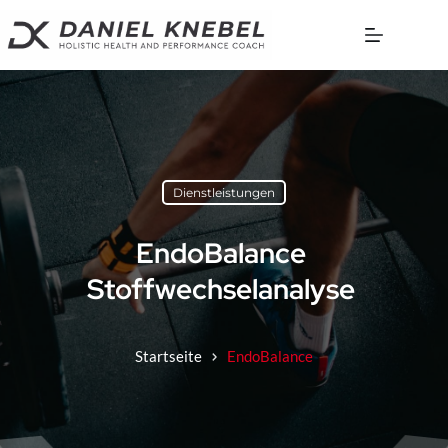
Zum
Inhalt
springen
Dienstleistungen
EndoBalance 
Stoffwechselanalyse 
Startseite
EndoBalance